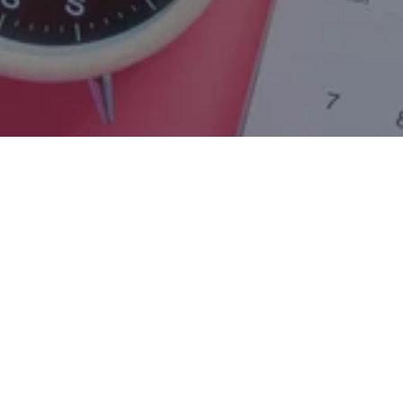
Kako Zakazati Termin?
NARUČI SE JOŠ DANAS
Možeš zakazati termin u našem kozmetičkom 
salonu na više načina - putem WhatsAppa, Vibera ili 
jednostavnim direktnim pozivom na naš broj. 
WhatsApp ili Viber:  
Uz WhatsApp ili Viber 