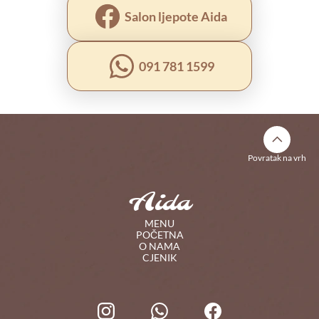
Salon ljepote Aida 
091 781 1599
Povratak na vrh
Aida
MENU
POČETNA
O NAMA
CJENIK