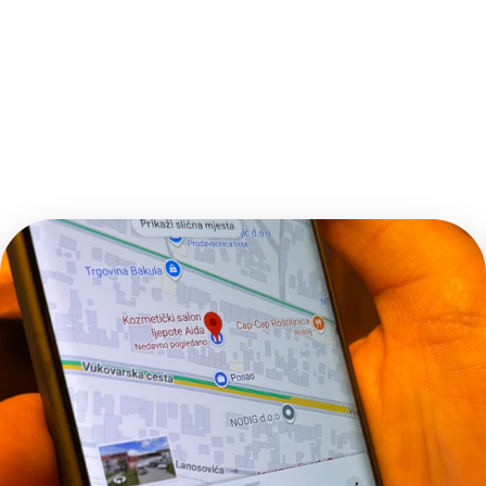
jednostavno pošalji poruku na naš broj, navedi 
željeni datum i vrijeme termina te ime usluge koju 
želiš. Naš tim će ti odgovoriti s potvrdom ili 
ponuditi dostupne alternative.
Direktni Poziv:  
Ako preferiraš direktnu 
komunikaciju, slobodno nas nazovi na naš broj i naš 
ljubazni tim će ti pomoći zakazati termin prema 
tvojim željama.
Bez obzira na način komunikacije koji odabereš, 
osiguravamo brzu i jednostavnu rezervaciju 
termina kako bi ti pružili najbolje iskustvo u našem 
salonu ljepote.